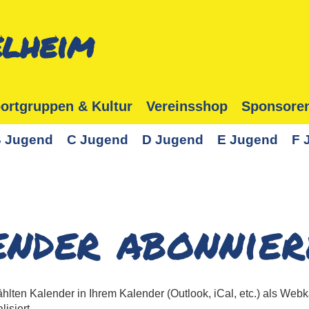
lheim
ortgruppen & Kultur
Vereinsshop
Sponsore
 Jugend
C Jugend
D Jugend
E Jugend
F 
nder abonnier
hlten Kalender in Ihrem Kalender (Outlook, iCal, etc.) als We
isiert.