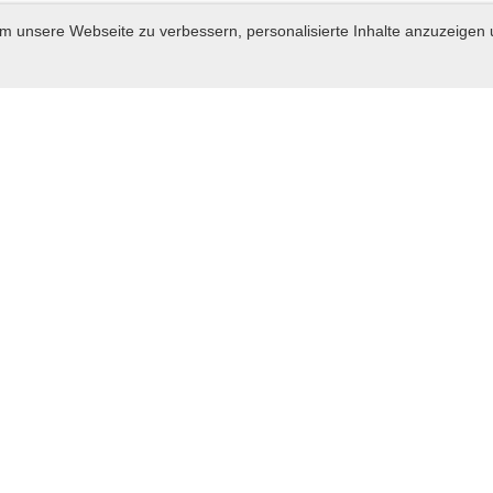
m unsere Webseite zu verbessern, personalisierte Inhalte anzuzeigen 
© SG Böhl-Iggelheim
Erstellt mit ClubDesk Vereinssoftware