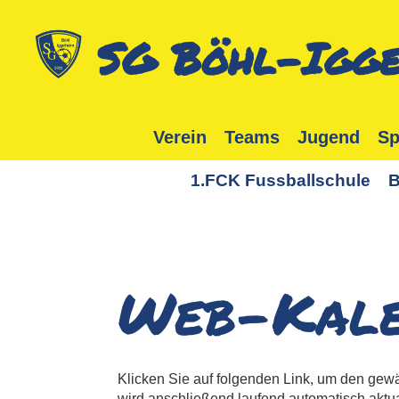
SG Böhl-Igge
Verein
Teams
Jugend
Sp
1.FCK Fussballschule
B
Web-Kale
Klicken Sie auf folgenden Link, um den gewä
wird anschließend laufend automatisch aktual