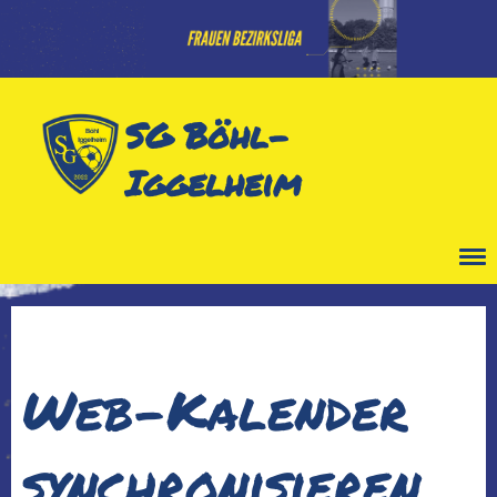
SG Böhl-
Iggelheim
Menü
Web-Kalender
synchronisieren