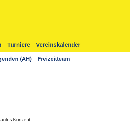
n
Turniere
Vereinskalender
genden (AH)
Freizeitteam
santes Konzept.