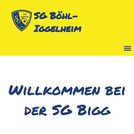
SG Böhl-
Iggelheim
Menü
Willkommen bei
der SG Bigg